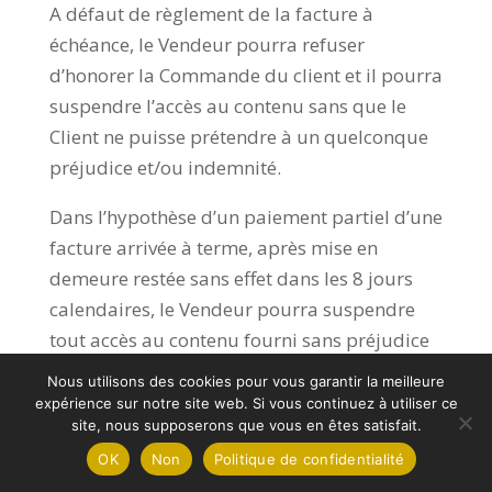
A défaut de règlement de la facture à
échéance, le Vendeur pourra refuser
d’honorer la Commande du client et il pourra
suspendre l’accès au contenu sans que le
Client ne puisse prétendre à un quelconque
préjudice et/ou indemnité.
Dans l’hypothèse d’un paiement partiel d’une
facture arrivée à terme, après mise en
demeure restée sans effet dans les 8 jours
calendaires, le Vendeur pourra suspendre
tout accès au contenu fourni sans préjudice
des dommages et intérêts qui pourront être
Nous utilisons des cookies pour vous garantir la meilleure
réclamés au Client du fait du manquement à
expérience sur notre site web. Si vous continuez à utiliser ce
site, nous supposerons que vous en êtes satisfait.
son obligation de règlement. Les sommes
OK
Non
Politique de confidentialité
partielles perçues resteront acquises au